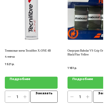
Теннисные мячи Tecnifibre X-ONE 4B
Овергрип Babolat VS Grip Origin
Black/Fluo Yellow
4 мяча
1 521
р.
1 161
р.
Подробнее
Подробнее
Заказать
Зака