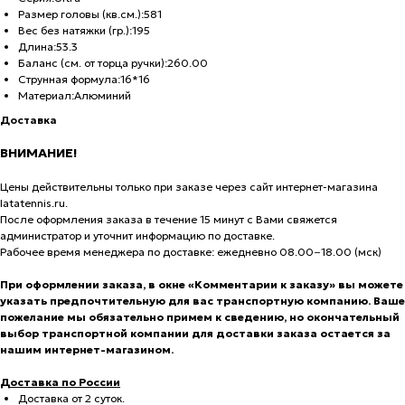
Размер головы (кв.см.):581
Вес без натяжки (гр.):195
Длина:53.3
Баланс (см. от торца ручки):260.00
Струнная формула:16*16
Материал:Алюминий
Доставка
ВНИМАНИЕ!
Цены действительны только при заказе через сайт интернет-магазина
latatennis.ru.
После оформления заказа в течение 15 минут с Вами свяжется
администратор и уточнит информацию по доставке.
Рабочее время менеджера по доставке: ежедневно 08.00−18.00 (мск)
При оформлении заказа, в окне «Комментарии к заказу» вы можете
указать предпочтительную для вас транспортную компанию. Ваше
пожелание мы обязательно примем к сведению, но окончательный
выбор транспортной компании для доставки заказа остается за
нашим интернет-магазином.
Доставка по России
Доставка от 2 суток.