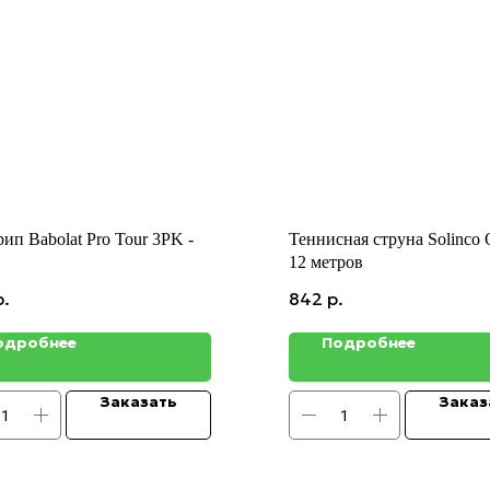
ип Babolat Pro Tour 3PK -
Теннисная струна Solinco O
12 метров
р.
842
р.
одробнее
Подробнее
Заказать
Заказ