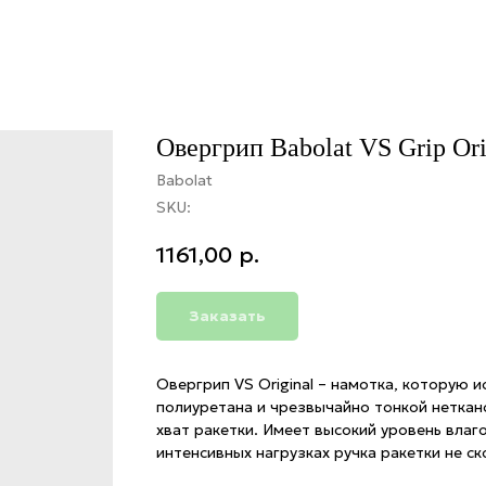
Овергрип Babolat VS Grip Ori
Babolat
SKU:
1161,00
р.
Заказать
Овергрип VS Original – намотка, которую 
полиуретана и чрезвычайно тонкой неткан
хват ракетки. Имеет высокий уровень вла
интенсивных нагрузках ручка ракетки не ск