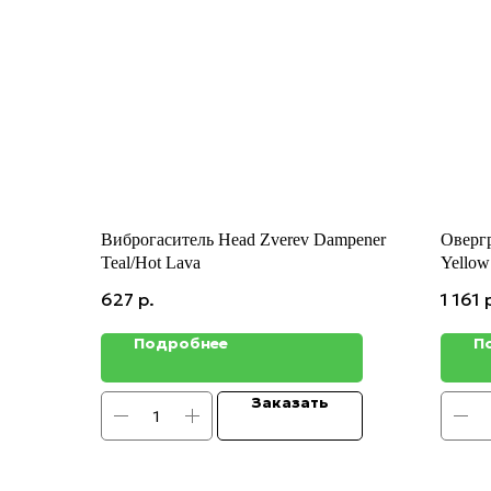
Виброгаситель Head Zverev Dampener
Овергр
Teal/Hot Lava
Yellow
627
р.
1 161
Подробнее
П
Заказать