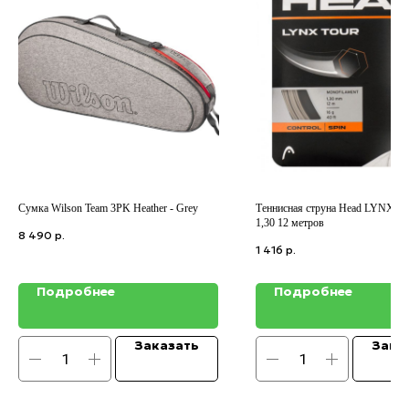
Сумка Wilson Team 3PK Heather - Grey
Теннисная струна Head LYNX Tou
1,30 12 метров
8 490
р.
1 416
р.
Подробнее
Подробнее
Заказать
Зака